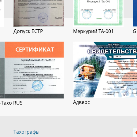
Допуск ЕСТР
Меркурий ТА-001
G
Адверс
-Тахо RUS
Тахографы