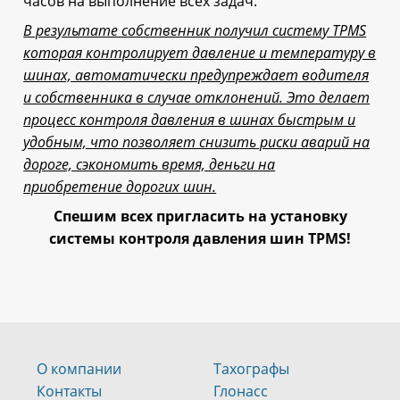
часов на выполнение всех задач.
В результате собственник получил систему TPMS
которая контролирует давление и температуру в
шинах, автоматически предупреждает водителя
и собственника в случае отклонений. Это делает
процесс контроля давления в шинах быстрым и
удобным, что позволяет снизить риски аварий на
дороге, сэкономить время, деньги на
приобретение дорогих шин.
Спешим всех пригласить на установку
системы контроля давления шин TPMS!
О компании
Тахографы
Контакты
Глонасс