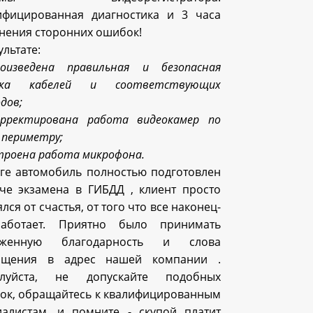
ифицированная диагностика и 3 часа
анения сторонних ошибок!
ультате:
оизведена правильная и безопасная
дка кабелей и соответствующих
дов;
орректирована работа видеокамер по
 периметру;
троена работа микрофона.
оге автомобиль полностью подготовлен
аче экзамена в ГИБДД , клиент просто
лся от счастья, от того что все наконец-
аботает. Приятно было принимать
уженную благодарность и слова
ищения в адрес нашей компании .
луйста, не допускайте подобных
ок, обращайтесь к квалифицированным
иалистам, и помните - скупой платит