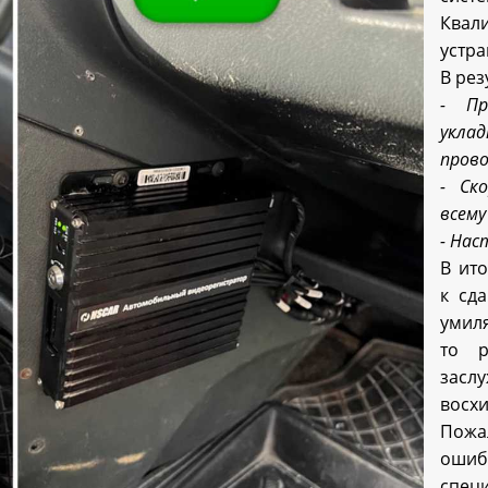
Квал
устр
В рез
- Пр
укла
прово
- Ск
всему
- Нас
В ит
к сд
умиля
то р
засл
восх
Пожа
ошиб
спец